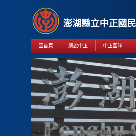
跳
到
主
澎湖縣立中正國民
要
內
容
回首頁
細說中正
中正團隊
區