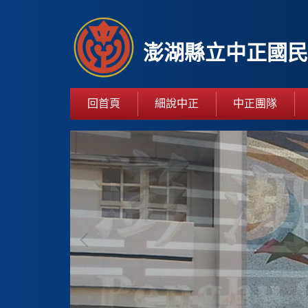
跳
到
主
澎湖縣立中正國民
要
內
容
回首頁
細說中正
中正團隊
區