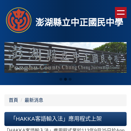
跳
到
主
澎湖縣立中正國民中學
要
內
容
區
首頁
最新消息
「HAKKA客語輸入法」應用程式上架
「HAKKA客語輸入法」應用程式業於113年9月25日於App